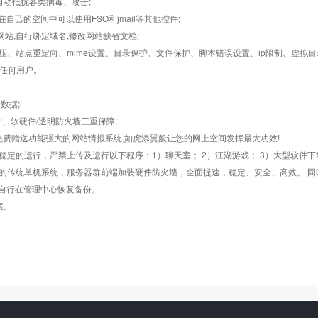
墙,自动抵抗各类病毒、攻击;
在自己的空间中可以使用FSO和jmail等其他控件;
止网站,自行绑定域名,修改网站缺省文档;
AR解压、站点重定向、mime设置、目录保护、文件保护、脚本错误设置、ip限制、虚拟
对任何用户。
数据;
护、软硬件/透明防火墙三重保障;
购，免费赠送功能强大的网站情报系统,如虎添翼般让您的网上空间发挥最大功效!
常稳定的运行，严禁上传及运行以下程序：1）聊天室； 2）江湖游戏； 3）大型软件下
般的传统单机系统，服务器群前端加装硬件防火墙，全面提速，稳定、安全、高效。 同时
以自行在管理中心恢复备份。
案。