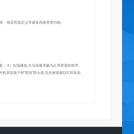
目录、错误页面定义等诸多高级管理功能;
载； 4）在线播放,木马病毒等极为占用资源的程序。
机房加装千M"黑洞"防火墙,完全效抵御DDOS攻击。