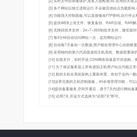
[2] 实时文件防病毒保护,黑客入侵检测,IIS 应用防火
[3] 各个网站以独立进程运行,不会被其他站点负载影响,
[4] 功能强大控制面板,可以直接修改FTP密码,自行停
[5] 提供WEB上传文件、恢复备份、RAR压缩、R
[6] 无障碍技术支持：24×7×365制技术支持，微笑面
[7] 每3分钟自动访问网站一次，监控网站运行.
[8] 自动每7天备份一次数据,用户能在管理中心自助恢复
[9] 采用独特的第六代高级虚拟主机系统、数据双重保
[10] 在线支付，实时开设,CDN网络加速器可供选
[11] 为了保证服务器上所有虚拟主机用户站点均能正
[12] 新的主机在系统架构上重新布置，有别于业内一
[13]业界完善的主机控制面板，40余项管理功能，可
[14]提供备案服务,空间开通后，请于7天内进行网站备
[15] 试用7天.开设方式选择为"试用7天"即可。