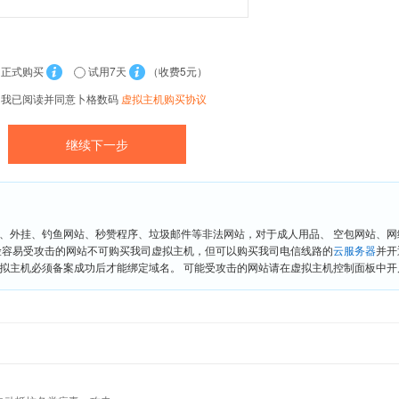
正式购买
试用7天
（收费5元）
我已阅读并同意卜格数码
虚拟主机购买协议
、外挂、钓鱼网站、秒赞程序、垃圾邮件等非法网站，对于成人用品、 空包网站、
险容易受攻击的网站不可购买我司虚拟主机，但可以购买我司电信线路的
云服务器
并开
拟主机必须备案成功后才能绑定域名。 可能受攻击的网站请在虚拟主机控制面板中开启“