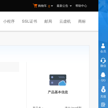
购物车
最新公告
帮助中心
0
小程序
SSL证书
邮局
云虚机
商标
会员
微信
QQ
产品基本信息
充值
产品名：
港台Java5型