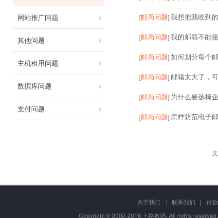
邮局问题
我想把我收到的
网站推广问题
[
]
邮局问题
我的邮箱不能
[
]
其他问题
邮局问题
如何划分每个
[
]
主机租用问题
邮局问题
邮箱太大了，
[
]
数据库问题
邮局问题
为什么要选择企
[
]
支付问题
邮局问题
怎样防范电子邮
[
]
文
关于我们
|
联系我们
|
付款
Copyright © 2002-2016 卜格数码, All rights re